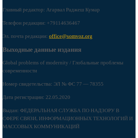
Главный редактор: Агарвал Раджеш Кумар
Телефон редакции: +79114636467
Эл. почта редакции:
office@somvoz.org
Выходные данные издания
Global problems of modernity / Глобальные проблемы
современности
Номер свидетельства: ЭЛ № ФС 77 — 78355
Дата регистрации: 22.05.2020
Выдан: ФЕДЕРАЛЬНАЯ СЛУЖБА ПО НАДЗОРУ В
СФЕРЕ СВЯЗИ, ИНФОРМАЦИОННЫХ ТЕХНОЛОГИЙ И
МАССОВЫХ КОММУНИКАЦИЙ