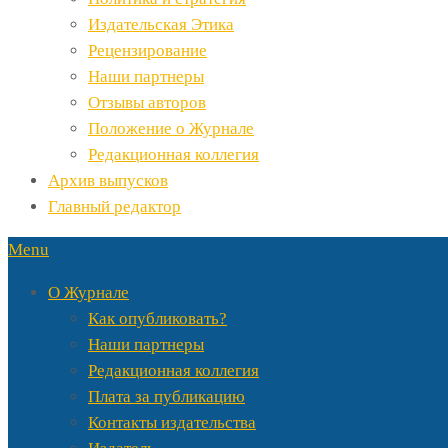
Издательская Этика
Рецензирование
Наши партнеры
Отзывы авторов
Положение о Журнале
Редакционная коллегия
Архив выпусков
Главный редактор
Menu
О Журнале
Как опубликовать?
Наши партнеры
Редакционная коллегия
Плата за публикацию
Контакты издательства