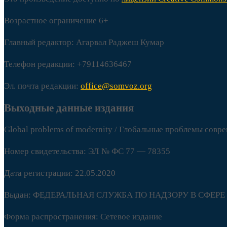
Возрастное ограничение 6+
Главный редактор: Агарвал Раджеш Кумар
Телефон редакции: +79114636467
Эл. почта редакции:
office@somvoz.org
Выходные данные издания
Global problems of modernity / Глобальные проблемы совр
Номер свидетельства: ЭЛ № ФС 77 — 78355
Дата регистрации: 22.05.2020
Выдан: ФЕДЕРАЛЬНАЯ СЛУЖБА ПО НАДЗОРУ В СФ
Форма распространения: Сетевое издание