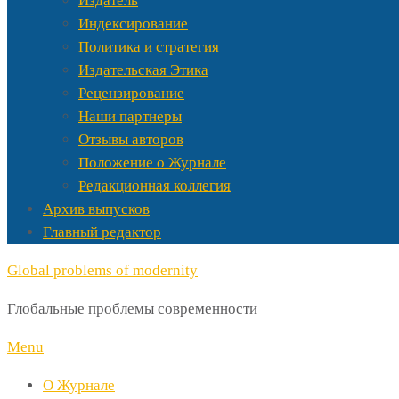
Издатель
Индексирование
Политика и стратегия
Издательская Этика
Рецензирование
Наши партнеры
Отзывы авторов
Положение о Журнале
Редакционная коллегия
Архив выпусков
Главный редактор
Global problems of modernity
Глобальные проблемы современности
Menu
О Журнале