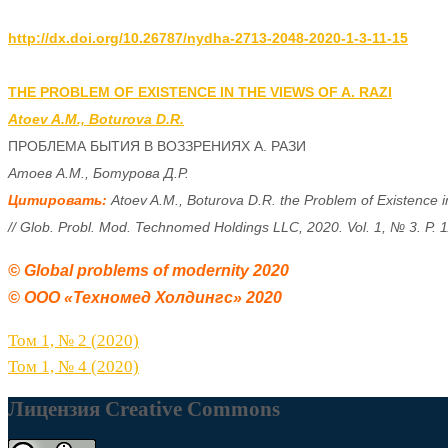
http://dx.doi.org/10.26787/nydha-2713-2048-2020-1-3-11-15
THE PROBLEM OF EXISTENCE IN THE VIEWS OF A. RAZI
Atoev A.M., Boturova D.R.
ПРОБЛЕМА БЫТИЯ В ВОЗЗРЕНИЯХ А. РАЗИ
Цитировать:
Atoev A.M., Boturova D.R. the Problem of Existence in
© 
Global problems of modernity
 2020
© 
ООО
 «
Техномед
Холдингс
» 
2020
Навигация
Том 1, № 2 (2020)
по
Том 1, № 4 (2020)
записям
Лицензия Creative Commons