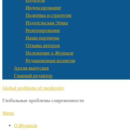
Издатель
Индексирование
Политика и стратегия
Издательская Этика
Рецензирование
Наши партнеры
Отзывы авторов
Положение о Журнале
Редакционная коллегия
Архив выпусков
Главный редактор
Global problems of modernity
Глобальные проблемы современности
Menu
О Журнале