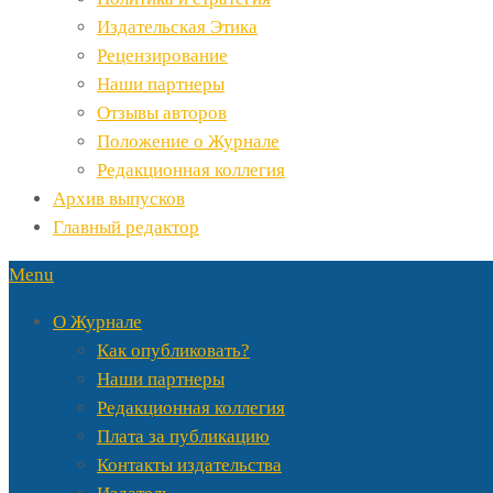
Издательская Этика
Рецензирование
Наши партнеры
Отзывы авторов
Положение о Журнале
Редакционная коллегия
Архив выпусков
Главный редактор
Menu
О Журнале
Как опубликовать?
Наши партнеры
Редакционная коллегия
Плата за публикацию
Контакты издательства