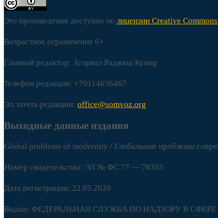
Это произведение доступно по
лицензии Creative Commons 
Возрастное ограничение 6+
Главный редактор: Агарвал Раджеш Кумар
Телефон редакции: +79114636467
Эл. почта редакции:
office@somvoz.org
Выходные данные издания
Global problems of modernity / Глобальные проблемы совр
Номер свидетельства: ЭЛ № ФС 77 — 78355
Дата регистрации: 22.05.2020
Выдан: ФЕДЕРАЛЬНАЯ СЛУЖБА ПО НАДЗОРУ В СФ