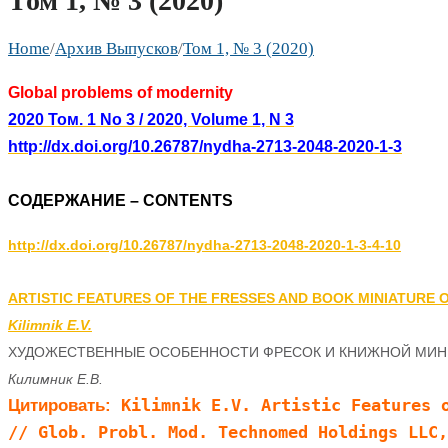
Том 1, № 3 (2020)
Home
/
Архив Выпусков
/
Том 1, № 3 (2020)
Global problems of modernity
2020 Том. 1 No 3 / 2020, Volume 1, N 3
http://dx.doi.org/10.26787/nydha-2713-2048-2020-1-3
СОДЕРЖАНИЕ – CONTENTS
http://dx.doi.org/10.26787/nydha-2713-2048-2020-1-3-4-10
ARTISTIC FEATURES OF THE FRESSES AND BOOK MINIATURE
Kilimnik E.V.
ХУДОЖЕСТВЕННЫЕ ОСОБЕННОСТИ ФРЕСОК И КНИЖНОЙ МИН
 Kilimnik E.V. Artistic Features o
Цитировать:
// Glob. Probl. Mod. Technomed Holdings LLC,